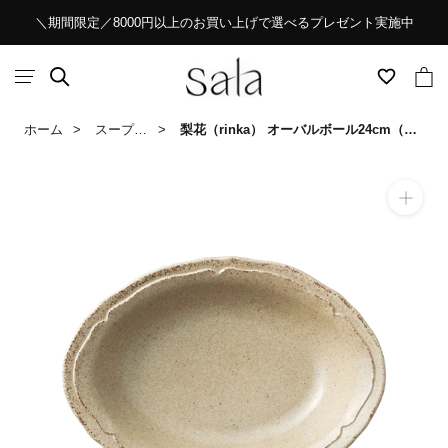
ス
＼期間限定／8000円以上のお買い上げで選べるプレゼント実施中
キ
ッ
プ
し
ホーム
スープ・パスタプレート
梨花（rinka） オーバルボール24cm（マットベージュ）
て
コ
ン
テ
ン
ツ
に
移
動
す
る