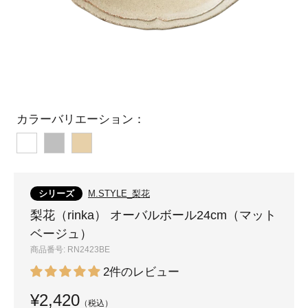
カラーバリエーション：
ホ
グ
ベ
ワ
レ
ー
イ
ー
ジ
シリーズ
M.STYLE_梨花
ト
ュ
梨花（rinka） オーバルボール24cm（マット
ベージュ）
商品番号:
RN2423BE
2件のレビュー
¥2,420
（税込）