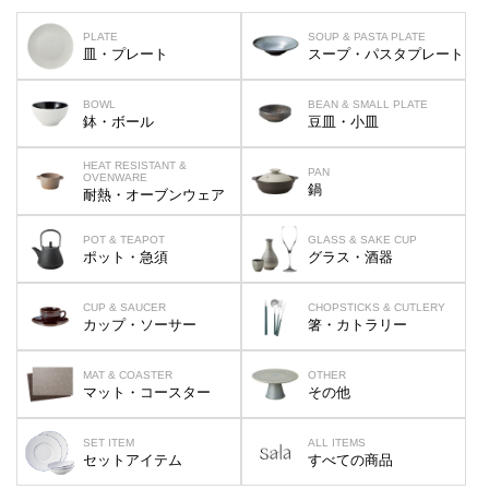
PLATE
SOUP & PASTA PLATE
皿・プレート
スープ・パスタプレート
BOWL
BEAN & SMALL PLATE
鉢・ボール
豆皿・小皿
HEAT RESISTANT &
PAN
OVENWARE
鍋
耐熱・オーブンウェア
POT & TEAPOT
GLASS & SAKE CUP
ポット・急須
グラス・酒器
CUP & SAUCER
CHOPSTICKS & CUTLERY
カップ・ソーサー
箸・カトラリー
MAT & COASTER
OTHER
マット・コースター
その他
SET ITEM
ALL ITEMS
セットアイテム
すべての商品