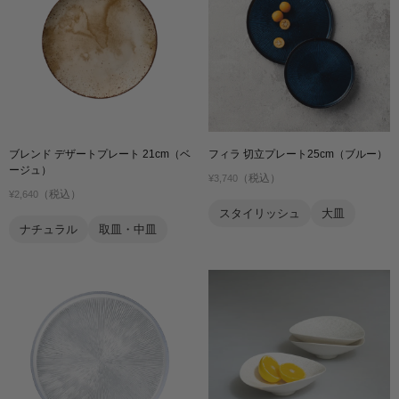
ブレンド デザートプレート 21cm（ベ
フィラ 切立プレート25cm（ブルー）
ージュ）
（税込）
¥3,740
（税込）
¥2,640
スタイリッシュ
大皿
ナチュラル
取皿・中皿