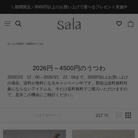
ス
＼期間限定／8000円以上のお買い上げで選べるプレゼント実施中
キ
ッ
プ
し
ホーム
2026円～4500円のうつわ
て
コ
ン
2026円～4500円のうつわ
テ
2026/2/2 12：00～2026/3/1 23：59まで、2026円以上お買い上げ
ン
の場合、送料が無料になるキャンペーン中です。普段は送料無料対
象にならないアイテムも、今だけ送料無料でご購入いただけますの
ツ
で、是非この機会にご検討ください。
に
移
317
件
ベストセラー
動
す
る