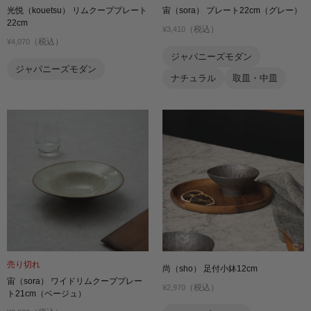
光悦（kouetsu） リムクーププレート
宙（sora） プレート22cm（グレー）
22cm
（税込）
¥3,410
（税込）
¥4,070
ジャパニーズモダン
ジャパニーズモダン
ナチュラル
取皿・中皿
売り切れ
尚（sho） 足付小鉢12cm
宙（sora） ワイドリムクーププレー
（税込）
¥2,970
ト21cm（ベージュ）