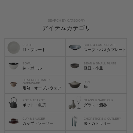
SEARCH BY CATEGORY
アイテムカテゴリ
PLATE
SOUP & PASTA PLATE
皿・プレート
スープ・パスタプレート
BOWL
BEAN & SMALL PLATE
鉢・ボール
豆皿・小皿
HEAT RESISTANT &
PAN
OVENWARE
鍋
耐熱・オーブンウェア
POT & TEAPOT
GLASS & SAKE CUP
ポット・急須
グラス・酒器
CUP & SAUCER
CHOPSTICKS & CUTLERY
カップ・ソーサー
箸・カトラリー