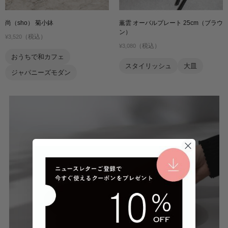
尚（sho） 菊小鉢
薫雲 オーバルプレート 25cm（ブラウ
ン）
（税込）
¥3,520
（税込）
¥3,080
おうちで和カフェ
スタイリッシュ
大皿
ジャパニーズモダン