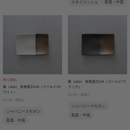
スタイリッシュ
取皿・中皿
売り切れ
奏（sou） 長角皿21cm（ゴールド/ブ
奏（sou） 長角皿21cm（ゴールド/ホ
ラック）
ワイト）
（税込）
¥2,750
（税込）
¥2,750
ジャパニーズモダン
ジャパニーズモダン
取皿・中皿
取皿・中皿