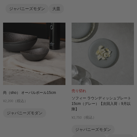
ジャパニーズモダン
大皿
売り切れ
尚（sho） オーバルボール15cm
ソフィー ラウンディッシュプレート
（税込）
¥2,200
15cm（グレー）【次回入荷：9月以
降】
ジャパニーズモダン
（税込）
¥2,750
ジャパニーズモダン