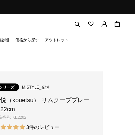
器診断
価格から探す
アウトレット
シリーズ
M.STYLE_光悦
悦（kouetsu） リムクーププレー
22cm
品番号:
KE2202
3件のレビュー