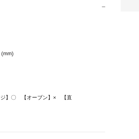
(mm)
ジ】〇 【オーブン】× 【直