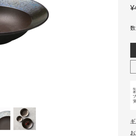
¥
数
ギ
お