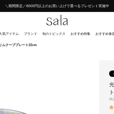
＼期間限定／8000円以上のお買い上げで選べるプレゼント実施中
人気アイテム
ブランド
旬のトピックス
おすすめ特集
おすすめ食
） リムクーププレート22cm
光
ト
商