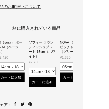
品のお取扱いについて
一緒に購入されている商品
（sora） ボー
ソフィー ラウン
NOVA （ノヴァ）
宙（sora）
ル M（ベージ
ディッシュプレ
ピッチャー S
ート26cm
ュ）
ート 15cm（ホワ
（グリーン）
ー）
イト）
2,420
¥1,320
¥4,510
¥2,750
カートに追加
カートに追加
カートに
カートに追加
ェア：