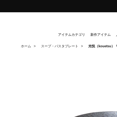
ス
キ
ッ
プ
し
アイテムカテゴリ
新作アイテム
て
ホーム
スープ・パスタプレート
光悦（kouetsu
コ
ン
テ
ン
ツ
に
移
動
す
る