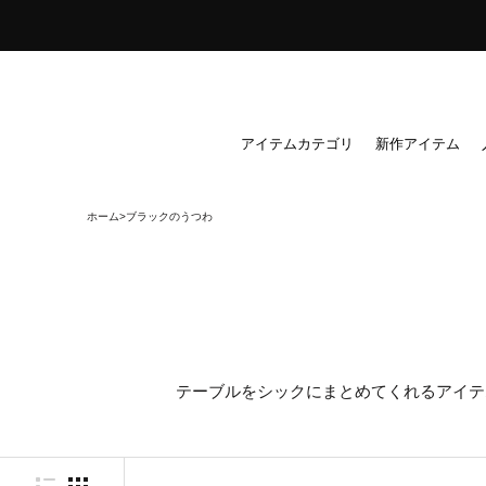
ス
キ
ッ
プ
し
アイテムカテゴリ
新作アイテム
て
コ
ホーム
ブラックのうつわ
ン
テ
ン
ツ
に
移
テーブルをシックにまとめてくれるアイテ
動
す
る