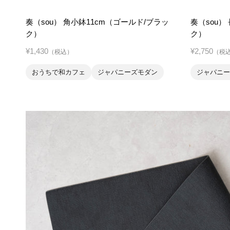
奏（sou） 角小鉢11cm（ゴールド/ブラッ
奏（sou）
ク）
ク）
¥1,430
¥2,750
（税込）
（税
おうちで和カフェ
ジャパニーズモダン
ジャパニー