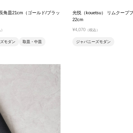
 長角皿21cm（ゴールド/ブラッ
光悦（kouetsu） リムクープ
22cm
¥4,070
込）
（税込）
ズモダン
取皿・中皿
ジャパニーズモダン