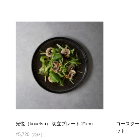
光悦（kouetsu） 切立プレート 21cm
コースター
ット
¥5,720
（税込）