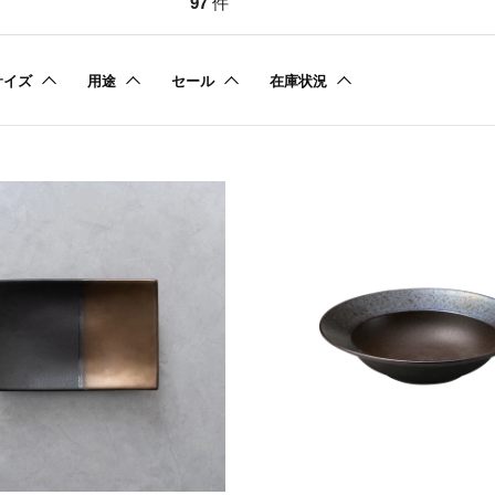
97
件
サイズ
用途
セール
在庫状況