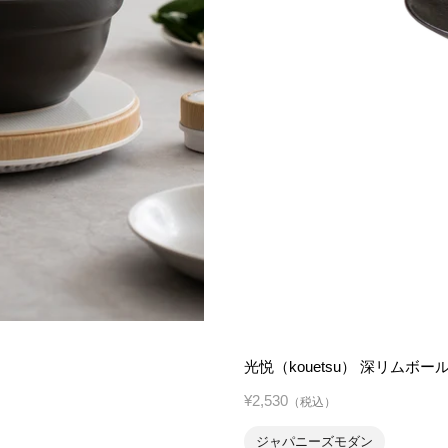
光悦（kouetsu） 深リムボール
¥2,530
（税込）
ジャパニーズモダン