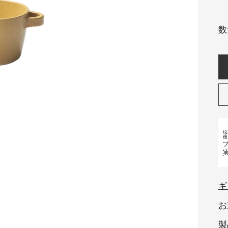
数
ギ
お
製