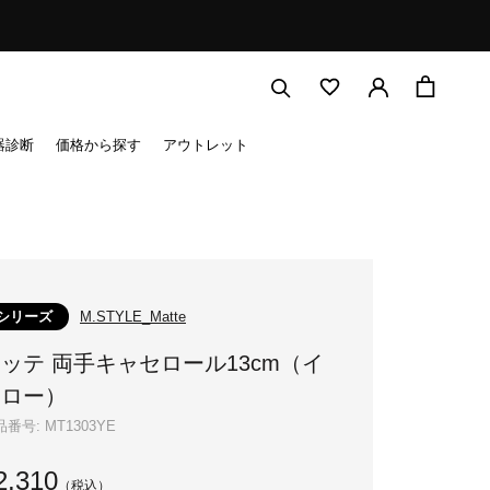
器診断
価格から探す
アウトレット
シリーズ
M.STYLE_Matte
ッテ 両手キャセロール13cm（イ
エロー）
品番号:
MT1303YE
2,310
（税込）