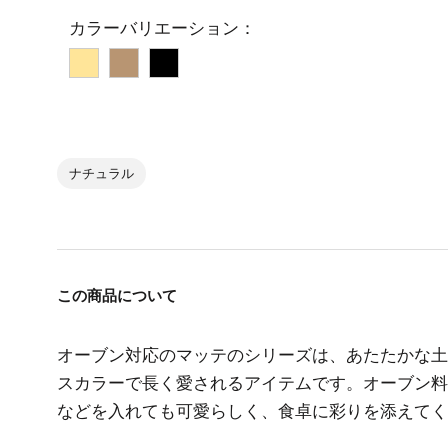
カラーバリエーション：
イ
ブ
ブ
エ
ラ
ラ
ロ
ウ
ッ
ー
ン
ク
ナチュラル
この商品について
オーブン対応のマッテのシリーズは、あたたかな土
スカラーで長く愛されるアイテムです。オーブン料
などを入れても可愛らしく、食卓に彩りを添えてく