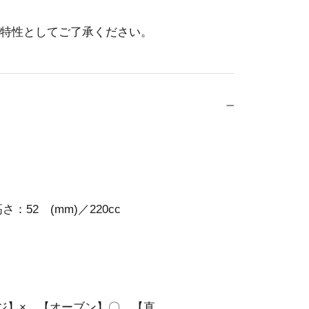
特性としてご了承ください。
：52 (mm)／220cc
ジ】× 【オーブン】〇 【直