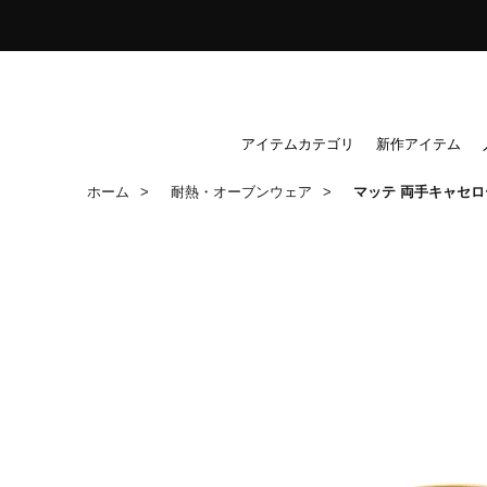
ス
キ
ッ
プ
し
アイテムカテゴリ
新作アイテム
て
ホーム
耐熱・オーブンウェア
マッテ 両手キャセロ
コ
ン
テ
ン
ツ
に
移
動
す
る