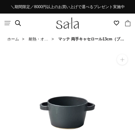
ス
＼期間限定／8000円以上のお買い上げで選べるプレゼント実施中
キ
ッ
プ
し
ホーム
耐熱・オーブンウェア
マッテ 両手キャセロール13cm（ブラック）
て
コ
ン
テ
ン
ツ
に
移
動
す
る