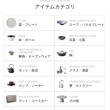
SEARCH BY CATEGORY
アイテムカテゴリ
PLATE
SOUP & PASTA PLATE
皿・プレート
スープ・パスタプレート
BOWL
BEAN & SMALL PLATE
鉢・ボール
豆皿・小皿
HEAT RESISTANT &
PAN
OVENWARE
鍋
耐熱・オーブンウェア
POT & TEAPOT
GLASS & SAKE CUP
ポット・急須
グラス・酒器
CUP & SAUCER
CHOPSTICKS & CUTLERY
カップ・ソーサー
箸・カトラリー
MAT & COASTER
OTHER
マット・コースター
その他