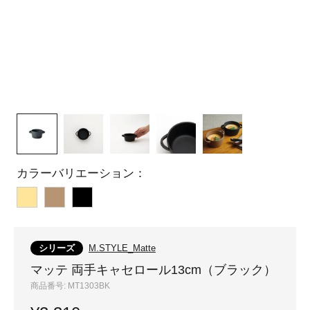
カラーバリエーション：
イ
ブ
ブ
エ
ラ
ラ
ロ
ウ
ッ
シリーズ
M.STYLE_Matte
ー
ン
ク
マッテ 両手キャセロール13cm（ブラック）
商品番号:
MT1303BK