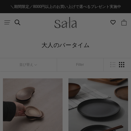
ス
＼期間限定／8000円以上のお買い上げで選べるプレゼント実施中
キ
ッ
プ
し
大人のバータイム
て
コ
ン
並び替え
Filter
テ
ン
ツ
に
移
動
す
る