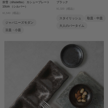
崇雪（shusetsu） カシュープレート
ブラック
10cm （シルバー）
（税込）
¥1,320
（税込）
¥1,540
スタイリッシュ
取皿・中皿
ジャパニーズモダン
大人のバータイム
豆皿・小皿