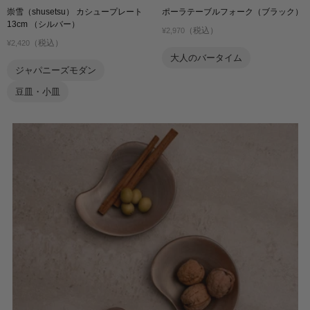
崇雪（shusetsu） カシュープレート
ポーラテーブルフォーク（ブラック）
13cm （シルバー）
（税込）
¥2,970
（税込）
¥2,420
大人のバータイム
ジャパニーズモダン
豆皿・小皿