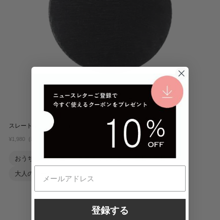
スレート 丸トレー20cm
（税込）
¥1,980
おうちで和カフェ
スタイリッシュ
取皿・中皿
大人のバータイム
登録する