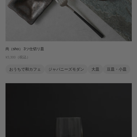
尚（sho） 3ツ仕切リ皿
（税込）
¥3,300
おうちで和カフェ
ジャパニーズモダン
大皿
豆皿・小皿