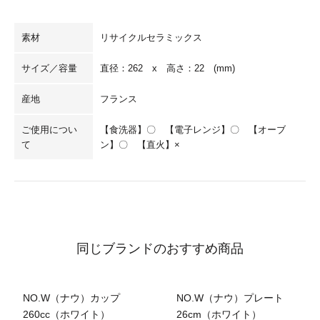
素材
リサイクルセラミックス
サイズ／容量
直径：262 x 高さ：22 (mm)
産地
フランス
ご使用につい
【食洗器】〇 【電子レンジ】〇 【オーブ
て
ン】〇 【直火】×
同じブランドのおすすめ商品
SALE
SALE
NO.W（ナウ）カップ
NO.W（ナウ）プレート
260cc（ホワイト）
26cm（ホワイト）