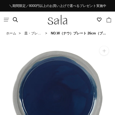
ス
＼期間限定／8000円以上のお買い上げで選べるプレゼント実施中
キ
ッ
プ
し
ホーム
皿・プレート
NO.W（ナウ）プレート 26cm（ブルー）
て
コ
ン
テ
ン
ツ
に
移
動
す
る