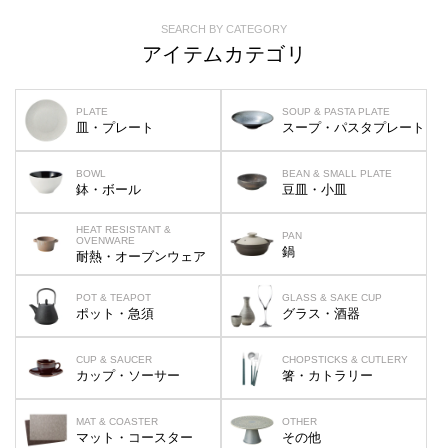
SEARCH BY CATEGORY
アイテムカテゴリ
PLATE
SOUP & PASTA PLATE
皿・プレート
スープ・パスタプレート
BOWL
BEAN & SMALL PLATE
鉢・ボール
豆皿・小皿
HEAT RESISTANT &
PAN
OVENWARE
鍋
耐熱・オーブンウェア
POT & TEAPOT
GLASS & SAKE CUP
ポット・急須
グラス・酒器
CUP & SAUCER
CHOPSTICKS & CUTLERY
カップ・ソーサー
箸・カトラリー
MAT & COASTER
OTHER
マット・コースター
その他