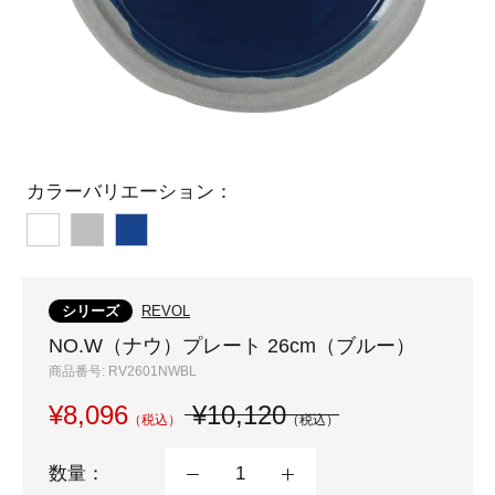
カラーバリエーション：
ホ
グ
ブ
ワ
レ
ル
イ
ー
ー
シリーズ
REVOL
ト
NO.W（ナウ）プレート 26cm（ブルー）
商品番号:
RV2601NWBL
¥8,096
¥10,120
（税込）
（税込）
数量：