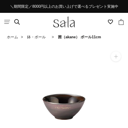
ス
＼期間限定／8000円以上のお買い上げで選べるプレゼント実施中
キ
ッ
プ
し
ホーム
鉢・ボール
茜（akane） ボール11cm
て
コ
ン
テ
ン
ツ
に
移
動
す
る