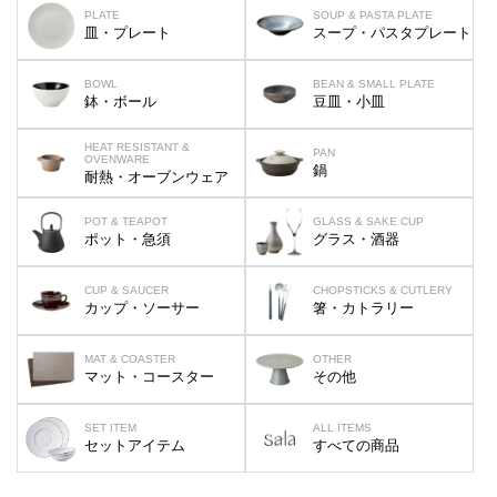
PLATE
SOUP & PASTA PLATE
皿・プレート
スープ・パスタプレート
BOWL
BEAN & SMALL PLATE
鉢・ボール
豆皿・小皿
HEAT RESISTANT &
PAN
OVENWARE
鍋
耐熱・オーブンウェア
POT & TEAPOT
GLASS & SAKE CUP
ポット・急須
グラス・酒器
CUP & SAUCER
CHOPSTICKS & CUTLERY
カップ・ソーサー
箸・カトラリー
MAT & COASTER
OTHER
マット・コースター
その他
SET ITEM
ALL ITEMS
セットアイテム
すべての商品