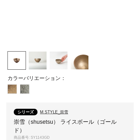
カラーバリエーション：
ゴ
シ
ー
ル
ル
バ
シリーズ
M.STYLE_崇雪
ド
ー
崇雪（shusetsu） ライスボール（ゴール
ド）
商品番号:
SY1143GD