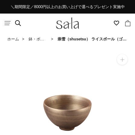
ス
＼期間限定／8000円以上のお買い上げで選べるプレゼント実施中
キ
ッ
プ
し
ホーム
鉢・ボール
崇雪（shusetsu） ライスボール（ゴールド）
て
コ
ン
テ
ン
ツ
に
移
動
す
る