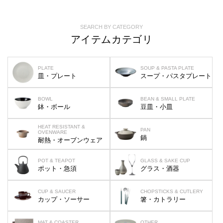
SEARCH BY CATEGORY
アイテムカテゴリ
PLATE
SOUP & PASTA PLATE
皿・プレート
スープ・パスタプレート
BOWL
BEAN & SMALL PLATE
鉢・ボール
豆皿・小皿
HEAT RESISTANT &
PAN
OVENWARE
鍋
耐熱・オーブンウェア
POT & TEAPOT
GLASS & SAKE CUP
ポット・急須
グラス・酒器
CUP & SAUCER
CHOPSTICKS & CUTLERY
カップ・ソーサー
箸・カトラリー
MAT & COASTER
OTHER