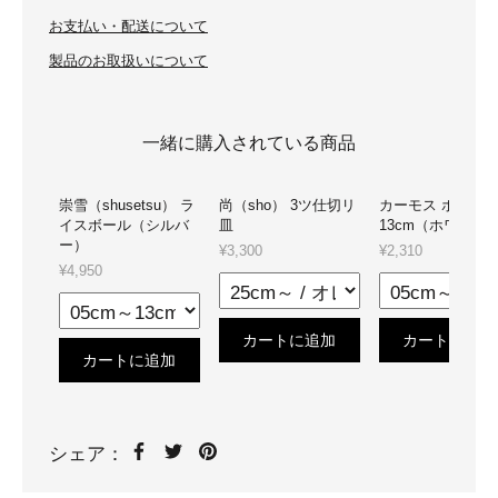
お支払い・配送について
製品のお取扱いについて
一緒に購入されている商品
崇雪（shusetsu） ラ
尚（sho） 3ツ仕切リ
カーモス ボール
イスボール（シルバ
皿
13cm（ホワイト
ー）
¥3,300
¥2,310
¥4,950
カートに追加
カートに追加
カートに追加
シェア：