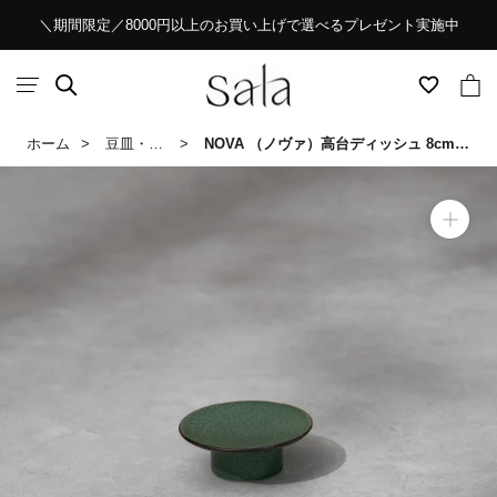
ス
＼期間限定／8000円以上のお買い上げで選べるプレゼント実施中
キ
ッ
プ
し
ホーム
豆皿・小皿／皿・プレート（～14cm）
NOVA （ノヴァ）高台ディッシュ 8cm（グリーン）
て
コ
ン
テ
ン
ツ
に
移
動
す
る