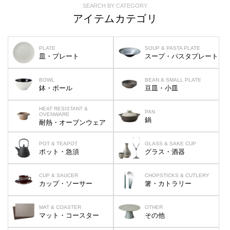
SEARCH BY CATEGORY
アイテムカテゴリ
PLATE
SOUP & PASTA PLATE
皿・プレート
スープ・パスタプレート
BOWL
BEAN & SMALL PLATE
鉢・ボール
豆皿・小皿
HEAT RESISTANT &
PAN
OVENWARE
鍋
耐熱・オーブンウェア
POT & TEAPOT
GLASS & SAKE CUP
ポット・急須
グラス・酒器
CUP & SAUCER
CHOPSTICKS & CUTLERY
カップ・ソーサー
箸・カトラリー
MAT & COASTER
OTHER
マット・コースター
その他