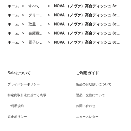
ホーム
すべての商品
NOVA （ノヴァ）高台ディッシュ 8cm（グリーン）
ホーム
グリーンのうつわ
NOVA （ノヴァ）高台ディッシュ 8cm（グリーン）
ホーム
取皿・中皿／皿・プレート（15cm～24cm）
NOVA （ノヴァ）高台ディッシュ 8cm（グリーン）
ホーム
在庫数なし
NOVA （ノヴァ）高台ディッシュ 8cm（グリーン）
ホーム
電子レンジ・食洗器OKのうつわ
NOVA （ノヴァ）高台ディッシュ 8cm（グリーン）
Salaについて
ご利用ガイド
プライバシーポリシー
製品のお取扱いについて
特定商取引法に基づく表示
返品・交換について
ご利用規約
お問い合わせ
返金ポリシー
ニュースレター