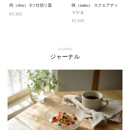
尚（sho） 3ツ仕切リ皿
咲（saku） スクエアディ
ッシュ
¥3,300
¥1,540
JOURNAL
ジャーナル