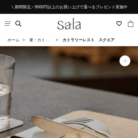
ス
＼期間限定／8000円以上のお買い上げで選べるプレゼント実施中
キ
ッ
プ
し
ホーム
箸・カトラリー
カトラリーレスト スクエア
て
コ
ン
テ
ン
ツ
に
移
動
す
る