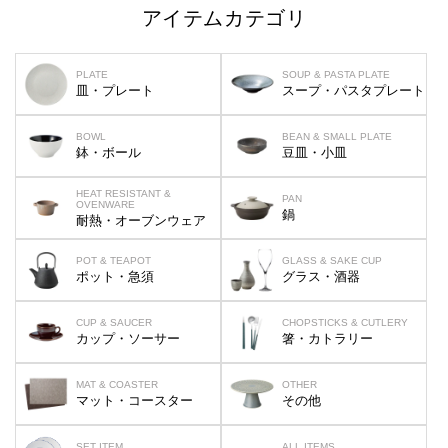
アイテムカテゴリ
PLATE
SOUP & PASTA PLATE
皿・プレート
スープ・パスタプレート
BOWL
BEAN & SMALL PLATE
鉢・ボール
豆皿・小皿
HEAT RESISTANT &
PAN
OVENWARE
鍋
耐熱・オーブンウェア
POT & TEAPOT
GLASS & SAKE CUP
ポット・急須
グラス・酒器
CUP & SAUCER
CHOPSTICKS & CUTLERY
カップ・ソーサー
箸・カトラリー
MAT & COASTER
OTHER
マット・コースター
その他
SET ITEM
ALL ITEMS