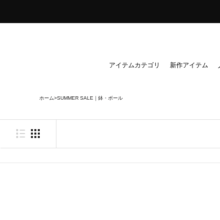
ス
キ
ッ
プ
し
アイテムカテゴリ
新作アイテム
て
コ
ホーム
SUMMER SALE｜鉢・ボール
ン
テ
ン
ツ
に
移
動
す
る