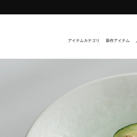
ス
キ
ッ
プ
し
アイテムカテゴリ
新作アイテム
て
コ
ン
テ
ン
ツ
に
移
動
す
る