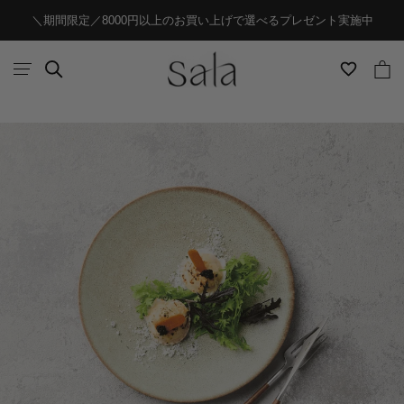
ス
＼期間限定／8000円以上のお買い上げで選べるプレゼント実施中
キ
ッ
プ
し
て
コ
ン
テ
ン
ツ
に
移
動
す
る