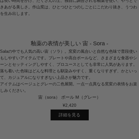
は長い時間をかけ、たくさんの土、独自に調合される釉薬を使い、やっとで
きあがる美しさ。作山窯は、ひとつひとつのしごとにこだわり抜き、うつわ
を生み出します。
釉薬の表情が美しい 宙 - Sora -
Salaの中でも人気の高い宙（ソラ）。窯変の風合いと自然な色味で普段使い
もしやすいアイテムです。プレートや高台ボールなど、さまざまな食器やシ
ーンとセッティングしやすく、プロユースとしても非常に人気があります。
落ち着いた色味はどんな料理とも馴染みやすく、重くなりすぎず、かといっ
て、カジュアルになりすぎない上品さが魅力です。
アイテムはベージュとグレーの二色展開。一点一点異なる窯変の表情をお楽
しみください。
宙（sora） ボール M（グレー）
¥2,420
詳細を見る