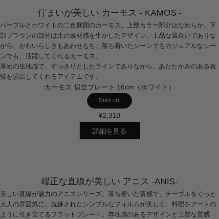
佇まいが美しい カーモス - KAMOS -
パープルとホワイトの二色展開のカーモス。上部カラー部分はなめらか、下
部ブラウンの部分は土の素材感を生かしたデザイン。上品な風合いでありな
がら、かわいらしさもあわせもち、落ち着いたシーンでもカジュアルなシー
ンでも、活躍してくれるカーモス。
厚めの生地感で、すっきりとしたラインでありながら、あたたかみのある表
情を演出してくれるアイテムです。
カーモス 切立プレート 16cm（ホワイト）
Sold out
¥2,310
詳細を見る
端正な直線が美しい アニス -ANIS-
美しい直線が魅力のアニスシリーズ。落ち着いた質感で、テーブルをぐっと
大人の雰囲気に。洗練されたシンプルなフォルムが美しく、料理をアートの
ように引き立てるフラットプレート。存在感のあるデザインと上質な質感