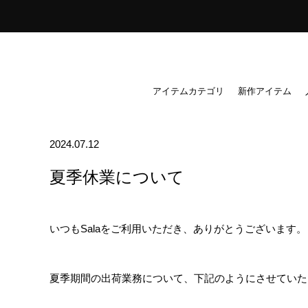
ス
キ
ッ
プ
し
アイテムカテゴリ
新作アイテム
て
コ
ン
2024.07.12
テ
夏季休業について
ン
ツ
に
いつも
Sala
をご利用いただき、ありがとうございます。
移
動
す
夏季期間の出荷業務について、下記のようにさせていた
る